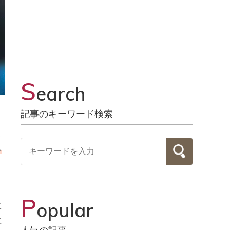
S
earch
記事のキーワード検索
よ
ネ
P
opular
に
に