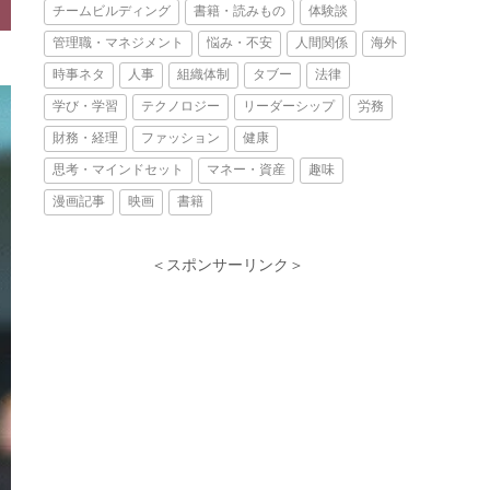
チームビルディング
書籍・読みもの
体験談
管理職・マネジメント
悩み・不安
人間関係
海外
時事ネタ
人事
組織体制
タブー
法律
学び・学習
テクノロジー
リーダーシップ
労務
財務・経理
ファッション
健康
思考・マインドセット
マネー・資産
趣味
漫画記事
映画
書籍
＜スポンサーリンク＞