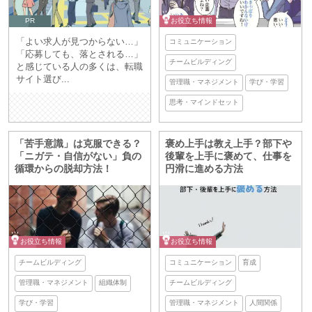
PR
お役立ち情報
「よい求人が見つからない…」
コミュニケーション
「応募しても、落とされる…」
チームビルディング
と感じている人の多くは、転職
サイト選び...
管理職・マネジメント
学び・学習
思考・マインドセット
「苦手意識」は克服できる？
褒め上手は教え上手？部下や
「ニガテ・自信がない」負の
後輩を上手に褒めて、仕事を
循環からの脱却方法！
円滑に進める方法
お役立ち情報
お役立ち情報
チームビルディング
コミュニケーション
育成
管理職・マネジメント
組織体制
チームビルディング
学び・学習
管理職・マネジメント
人間関係