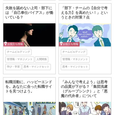
失敗を認めない上司・部下に
「部下・チームの【自分で考
は 「自己奉仕バイアス」が働
える力】を高めたい！」とい
いている？
うときの対策７点
お役立ち情報
お役立ち情報
チームビルディング
チームビルディング
管理職・マネジメント
人間関係
管理職・マネジメント
学び・学習
思考・マインドセット
思考・マインドセット
転職活動に、ハッピーエンド
「みんなで考えよう」は思考
を。あなたに合った転職サイ
の品質が下がる？「集団浅慮
トを見つけよう。
（グループシンク）」と「悪
魔の代弁者」について