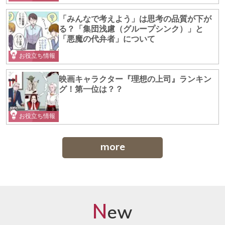
「みんなで考えよう」は思考の品質が下が
る？「集団浅慮（グループシンク）」と
「悪魔の代弁者」について
お役立ち情報
映画キャラクター『理想の上司』ランキン
グ！第一位は？？
お役立ち情報
more
N
ew