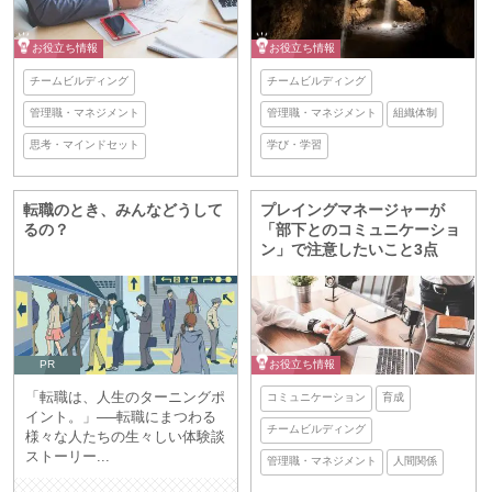
お役立ち情報
お役立ち情報
チームビルディング
チームビルディング
管理職・マネジメント
管理職・マネジメント
組織体制
思考・マインドセット
学び・学習
転職のとき、みんなどうして
プレイングマネージャーが
るの？
「部下とのコミュニケーショ
ン」で注意したいこと3点
PR
お役立ち情報
「転職は、人生のターニングポ
コミュニケーション
育成
イント。」──転職にまつわる
チームビルディング
様々な人たちの生々しい体験談
ストーリー...
管理職・マネジメント
人間関係