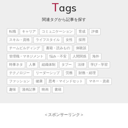
T
ags
関連タグから記事を探す
転職
キャリア
コミュニケーション
育成
評価
スキル・資格
ライフスタイル
女性
採用
チームビルディング
書籍・読みもの
体験談
管理職・マネジメント
悩み・不安
人間関係
海外
時事ネタ
人事
組織体制
タブー
法律
学び・学習
テクノロジー
リーダーシップ
労務
財務・経理
ファッション
健康
思考・マインドセット
マネー・資産
趣味
漫画記事
映画
書籍
＜スポンサーリンク＞