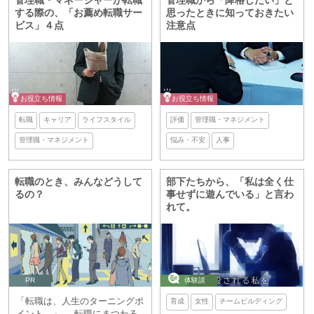
管理職・マネージャーが転職
管理職から「降格したい」と
する際の、「お薦め転職サー
思ったときに知っておきたい
ビス」４点
注意点
お役立ち情報
お役立ち情報
転職
キャリア
ライフスタイル
評価
管理職・マネジメント
管理職・マネジメント
悩み・不安
人事
転職のとき、みんなどうして
部下たちから、「私は全く仕
るの？
事せずに遊んでいる」と言わ
れて。
PR
体験談
「転職は、人生のターニングポ
育成
女性
チームビルディング
イント。」──転職にまつわる