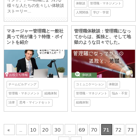
体験談
管理職・マネジメント
様々な人たちの生々しい体験談
ストーリー...
人間関係
学び・学習
マネージャー管理職と一般社
管理職体験談：管理職になっ
員って何が違う？特徴・ポイ
てからは、孤独と、そして地
ントを紹介
獄のような日々でした。
お役立ち情報
体験談
チームビルディング
コミュニケーション
体験談
管理職・マネジメント
組織体制
管理職・マネジメント
悩み・不安
法律
思考・マインドセット
組織体制
«
...
10
20
30
...
69
70
71
72
73