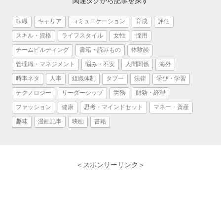
関連タグから記事を探す
転職
キャリア
コミュニケーション
育成
評価
スキル・資格
ライフスタイル
女性
採用
チームビルディング
書籍・読みもの
体験談
管理職・マネジメント
悩み・不安
人間関係
海外
時事ネタ
人事
組織体制
タブー
法律
学び・学習
テクノロジー
リーダーシップ
労務
財務・経理
ファッション
健康
思考・マインドセット
マネー・資産
趣味
漫画記事
映画
書籍
＜スポンサーリンク＞