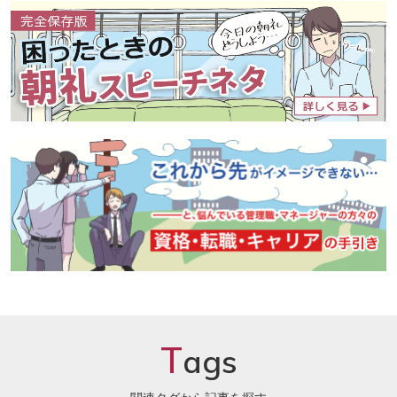
T
ags