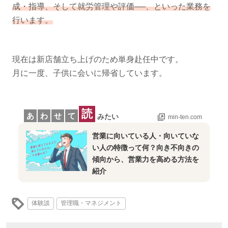
成・指導、そして就労管理や評価──、といった業務を
行います。
現在は新店舗立ち上げのため単身赴任中です。
月に一度、子供に会いに帰省しています。
読
あ
わ
せ
て
みたい
min-ten.com
営業に向いている人・向いていな
い人の特徴って何？向き不向きの
傾向から、営業力を高める方法を
紹介
体験談
管理職・マネジメント