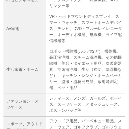
リンター等
VR・ヘッドマウントディスプレイ、ス
マートウォッチ、スマートホームデバイ
AV家電
ス、テレビ、DVD・ブルーレイレコーダ
ー、オーディオ機器、無線機、ライブ配
信機器等
ロボット掃除機(ルンバなど)、掃除機、
高圧洗浄機、スチーム洗浄機、その他掃
除機、美容・ダイエット用品、冷暖房器
生活家電・ホーム
具、空気清浄機、生活（布団、除湿機な
ど）、キッチン・レンジ・ホームベーカ
リー、盗撮・盗聴発見器、放射能測定
器、ペット用品
レディース、メンズ、ガールズ、ボーイ
ファッション・スー
ズ、スーツケース、アタッシュケース、
ツケース
ボストンバッグ等
アウトドア用品、バーベキュー用品、ス
スポーツ、アウトド
ノーウェア、ゴルフクラブ、ゴルフウェ