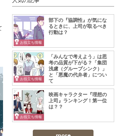
人気の記事
部下の『協調性』が気にな
るときに、上司が取るべき
て
行動は？
お役立ち情報
「みんなで考えよう」は思
考の品質が下がる？「集団
浅慮（グループシンク）」
と「悪魔の代弁者」につい
お役立ち情報
て
映画キャラクター『理想の
上司』ランキング！第一位
は？？
お役立ち情報
more