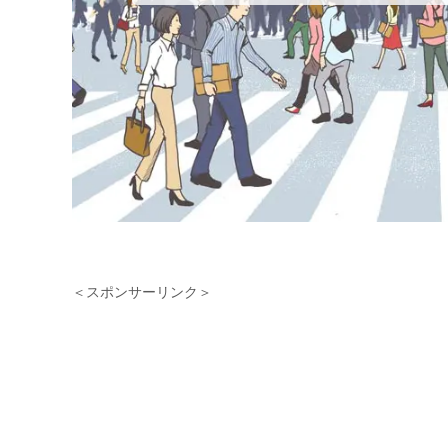
3
有意義な休日を実践するための、おす
すめの取り組み・アクション タイプ別
3点！
まとめ
＜スポンサーリンク＞