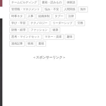
チームビルディング
書籍・読みもの
体験談
管理職・マネジメント
悩み・不安
人間関係
海外
時事ネタ
人事
組織体制
タブー
法律
学び・学習
テクノロジー
リーダーシップ
労務
財務・経理
ファッション
健康
思考・マインドセット
マネー・資産
趣味
漫画記事
映画
書籍
＜スポンサーリンク＞