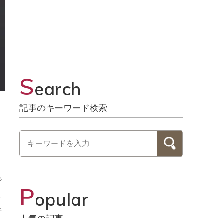
S
earch
記事のキーワード検索
し
で
P
opular
し
持