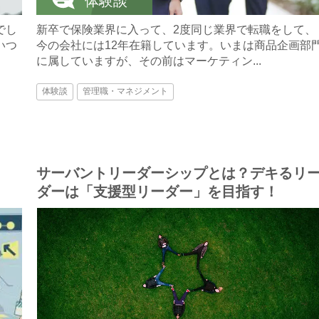
体験談
でし
新卒で保険業界に入って、2度同じ業界で転職をして、
いつ
今の会社には12年在籍しています。いまは商品企画部
に属していますが、その前はマーケティン...
体験談
管理職・マネジメント
サーバントリーダーシップとは？デキるリ
ダーは「支援型リーダー」を目指す！