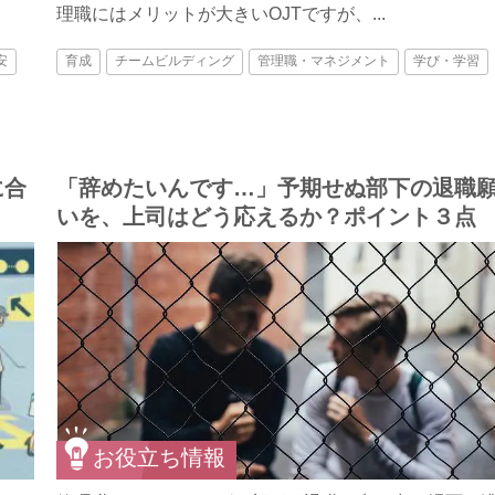
理職にはメリットが大きいOJTですが、...
安
育成
チームビルディング
管理職・マネジメント
学び・学習
に合
「辞めたいんです…」予期せぬ部下の退職
いを、上司はどう応えるか？ポイント３点
お役立ち情報