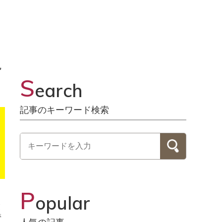
現
S
earch
記事のキーワード検索
P
opular
業
管