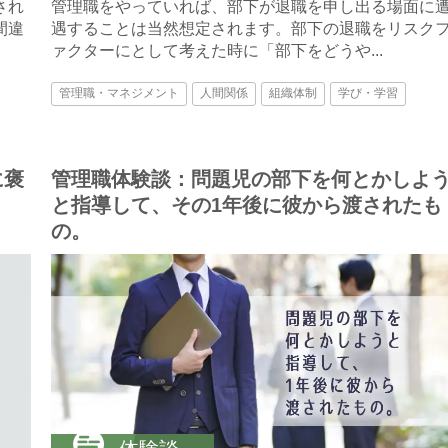
され
管理職をやっていれば、部下が退職を申し出る場面に
間違
遇することは当然想定されます。部下の退職をリスク
ァクターにとして考えた時に「部下をどうや...
管理職・マネジメント
人間関係
組織体制
学び・学習
に褒
管理職体験談：問題児の部下を何とかしよ
と指導して、その1年後に彼から渡されたも
の。