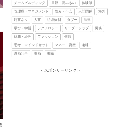
チームビルディング
書籍・読みもの
体験談
管理職・マネジメント
悩み・不安
人間関係
海外
時事ネタ
人事
組織体制
タブー
法律
学び・学習
テクノロジー
リーダーシップ
労務
財務・経理
ファッション
健康
思考・マインドセット
マネー・資産
趣味
漫画記事
映画
書籍
＜スポンサーリンク＞
般