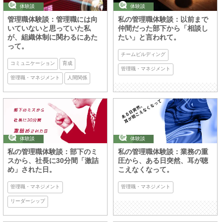
体験談
体験談
管理職体験談：管理職には向
私の管理職体験談：以前まで
いていないと思っていた私
仲間だった部下から「相談し
が、組織体制に関わるにあた
たい」と言われて。
って。
チームビルディング
コミュニケーション
育成
管理職・マネジメント
管理職・マネジメント
人間関係
体験談
体験談
私の管理職体験談：部下のミ
私の管理職体験談：業務の重
スから、社長に30分間「激詰
圧から、ある日突然、耳が聴
め」された日。
こえなくなって。
管理職・マネジメント
管理職・マネジメント
リーダーシップ