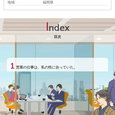
地域
福岡県
I
ndex
目次
1
営業の仕事は、私の性に合っていた。
2
なぜ部下は、こんな簡単なことができないのか。
3
はじめての、転勤。そして、地方の営業所
長。
4