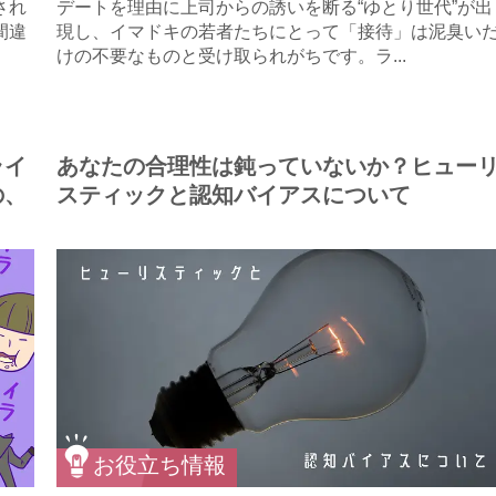
され
デートを理由に上司からの誘いを断る“ゆとり世代”が出
間違
現し、イマドキの若者たちにとって「接待」は泥臭い
けの不要なものと受け取られがちです。ラ...
ライ
あなたの合理性は鈍っていないか？ヒュー
の、
スティックと認知バイアスについて
お役立ち情報