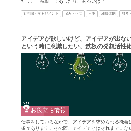
たり、「転勤」であったり、あるいは「...
管理職・マネジメント
悩み・不安
人事
組織体制
思考
アイデアが欲しいけど、アイデアが出な
という時に意識したい、鉄板の発想活性
お役立ち情報
仕事をしているなかで、アイデアを求められる機会
多々あります。その際、アイデアとはそれまでにな