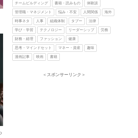
チームビルディング
書籍・読みもの
体験談
管理職・マネジメント
悩み・不安
人間関係
海外
時事ネタ
人事
組織体制
タブー
法律
学び・学習
テクノロジー
リーダーシップ
労務
財務・経理
ファッション
健康
思考・マインドセット
マネー・資産
趣味
漫画記事
映画
書籍
＜スポンサーリンク＞
っ