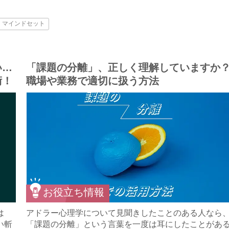
・マインドセット
い…
「課題の分離」、正しく理解していますか
術！
職場や業務で適切に扱う方法
お役立ち情報
は
アドラー心理学について見聞きしたことのある人なら
い斬
「課題の分離」という言葉を一度は耳にしたことがあ