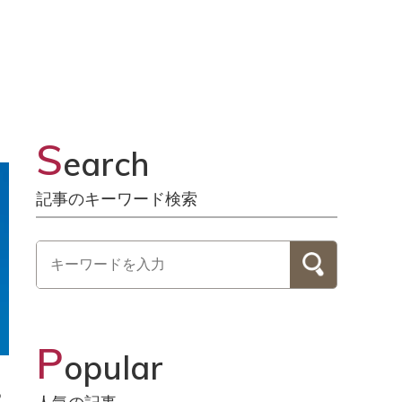
？
S
earch
記事のキーワード検索
P
opular
、
る