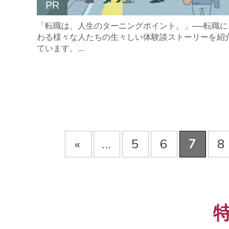
PR
「転職は、人生のターニングポイント。」──転職に
わる様々な人たちの生々しい体験談ストーリーを紹
ています。...
«
...
5
6
7
8