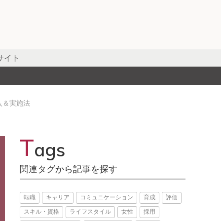
サイト
入＆実施法
T
ags
関連タグから記事を探す
転職
キャリア
コミュニケーション
育成
評価
スキル・資格
ライフスタイル
女性
採用