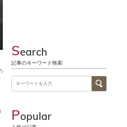
S
earch
記事のキーワード検索
の
P
効
opular