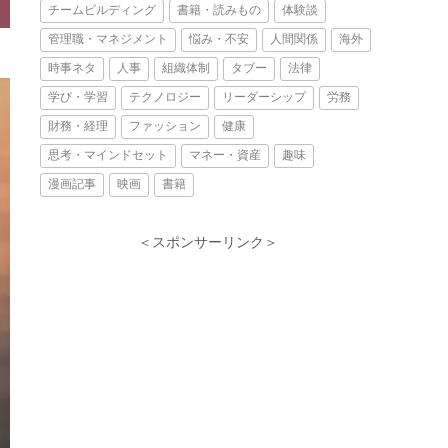
チームビルディング
書籍・読みもの
体験談
管理職・マネジメント
悩み・不安
人間関係
海外
時事ネタ
人事
組織体制
タブー
法律
学び・学習
テクノロジー
リーダーシップ
労務
財務・経理
ファッション
健康
思考・マインドセット
マネー・資産
趣味
漫画記事
映画
書籍
＜スポンサーリンク＞