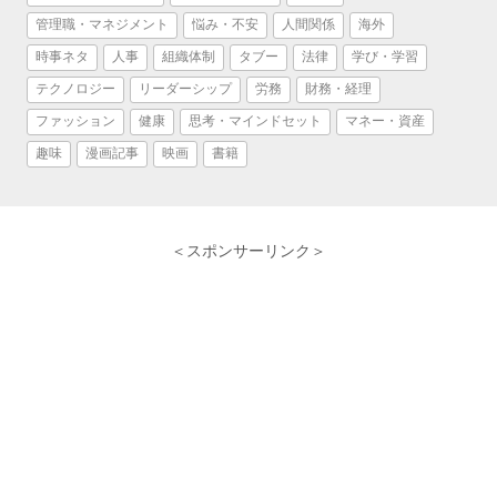
管理職・マネジメント
悩み・不安
人間関係
海外
時事ネタ
人事
組織体制
タブー
法律
学び・学習
テクノロジー
リーダーシップ
労務
財務・経理
ファッション
健康
思考・マインドセット
マネー・資産
趣味
漫画記事
映画
書籍
＜スポンサーリンク＞