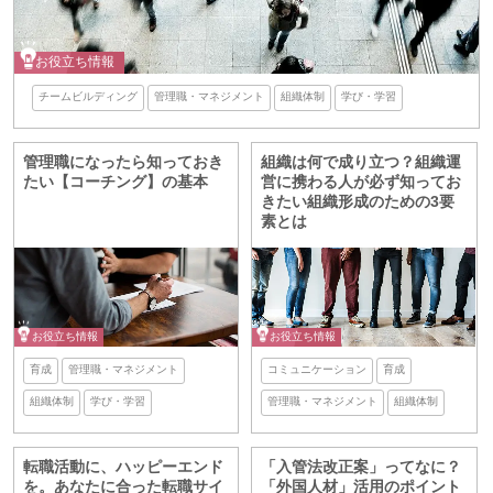
お役立ち情報
チームビルディング
管理職・マネジメント
組織体制
学び・学習
管理職になったら知っておき
組織は何で成り立つ？組織運
たい【コーチング】の基本
営に携わる人が必ず知ってお
きたい組織形成のための3要
素とは
お役立ち情報
お役立ち情報
育成
管理職・マネジメント
コミュニケーション
育成
組織体制
学び・学習
管理職・マネジメント
組織体制
転職活動に、ハッピーエンド
「入管法改正案」ってなに？
を。あなたに合った転職サイ
「外国人材」活用のポイント