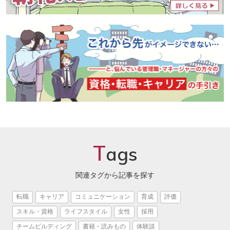
T
ags
関連タグから記事を探す
転職
キャリア
コミュニケーション
育成
評価
スキル・資格
ライフスタイル
女性
採用
チームビルディング
書籍・読みもの
体験談