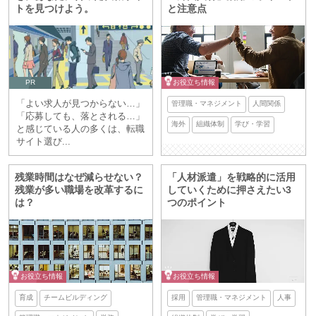
トを見つけよう。
と注意点
PR
お役立ち情報
「よい求人が見つからない…」
管理職・マネジメント
人間関係
「応募しても、落とされる…」
海外
組織体制
学び・学習
と感じている人の多くは、転職
サイト選び...
残業時間はなぜ減らせない？
「人材派遣」を戦略的に活用
残業が多い職場を改革するに
していくために押さえたい3
は？
つのポイント
お役立ち情報
お役立ち情報
育成
チームビルディング
採用
管理職・マネジメント
人事