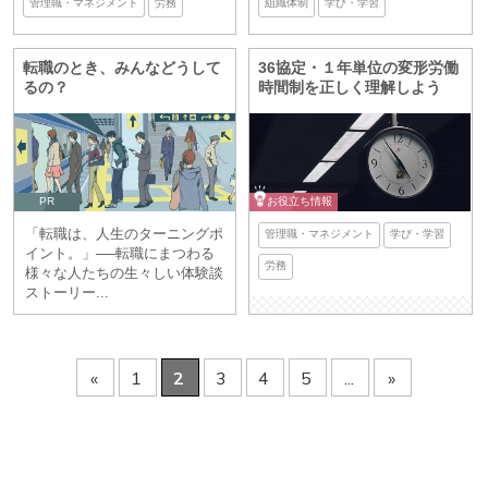
管理職・マネジメント
労務
組織体制
学び・学習
転職のとき、みんなどうして
36協定・１年単位の変形労働
るの？
時間制を正しく理解しよう
PR
お役立ち情報
「転職は、人生のターニングポ
管理職・マネジメント
学び・学習
イント。」──転職にまつわる
労務
様々な人たちの生々しい体験談
ストーリー...
«
1
2
3
4
5
...
»