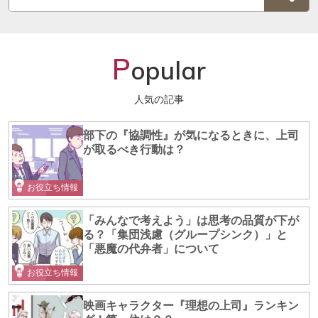
P
opular
人気の記事
部下の『協調性』が気になるときに、上司
が取るべき行動は？
お役立ち情報
「みんなで考えよう」は思考の品質が下が
る？「集団浅慮（グループシンク）」と
「悪魔の代弁者」について
お役立ち情報
映画キャラクター『理想の上司』ランキン