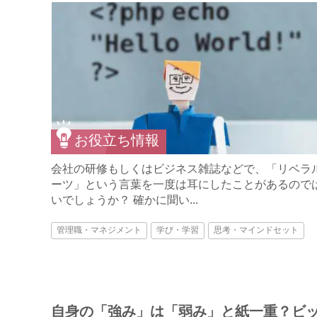
お役立ち情報
会社の研修もしくはビジネス雑誌などで、「リベラ
ーツ」という言葉を一度は耳にしたことがあるので
いでしょうか？ 確かに聞い...
管理職・マネジメント
学び・学習
思考・マインドセット
自身の「強み」は「弱み」と紙一重？ビ