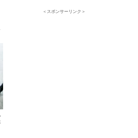
＜スポンサーリンク＞
ィ
し
い
率