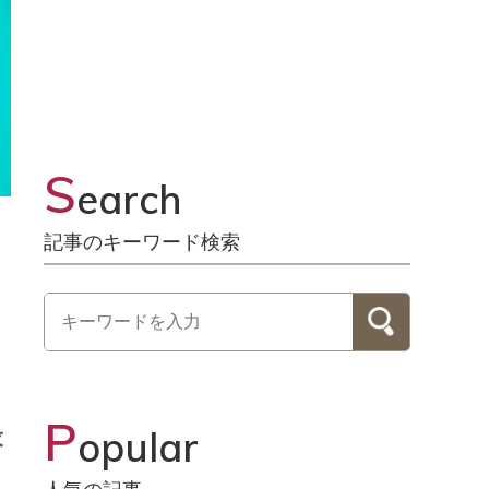
S
earch
記事のキーワード検索
P
opular
求