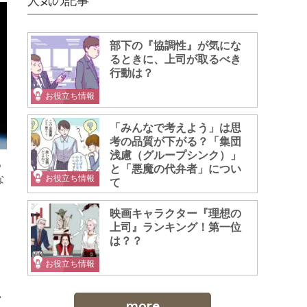
人気の記事
部下の『協調性』が気にな
るときに、上司が取るべき
行動は？
お役立ち情報
「みんなで考えよう」は思
考の品質が下がる？「集団
浅慮（グループシンク）」
ち
と「悪魔の代弁者」につい
な
お役立ち情報
て
映画キャラクター『理想の
上司』ランキング！第一位
は？？
お役立ち情報
て
more