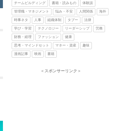
チームビルディング
書籍・読みもの
体験談
管理職・マネジメント
悩み・不安
人間関係
海外
時事ネタ
人事
組織体制
タブー
法律
学び・学習
テクノロジー
リーダーシップ
労務
財務・経理
ファッション
健康
思考・マインドセット
マネー・資産
趣味
漫画記事
映画
書籍
＜スポンサーリンク＞
き