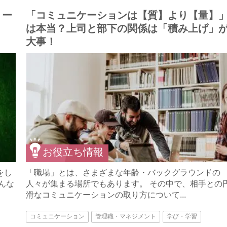
リー
「コミュニケーションは【質】より【量】
は本当？上司と部下の関係は「積み上げ」
大事！
お役立ち情報
をし
「職場」とは、さまざまな年齢・バックグラウンドの
んな
人々が集まる場所でもあります。 その中で、相手との
滑なコミュニケーションの取り方について...
コミュニケーション
管理職・マネジメント
学び・学習