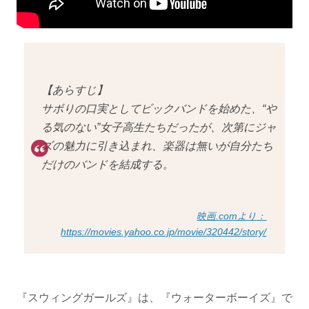
【あらすじ】
サボりの口実としてビックバンドを始めた、“や
る気のない”女子高生たちだったが、次第にジャ
ズの魅力に引き込まれ、楽器は無いが自分たち
だけのバンドを結成する。
映画.comより：
https://movies.yahoo.co.jp/movie/320442/story/
『スウィングガールズ』は、『ウォーターボーイズ』で