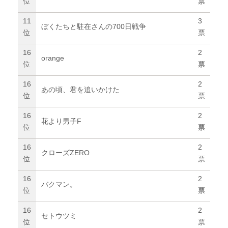
位
票
11
3
ぼくたちと駐在さんの700日戦争
位
票
16
2
orange
位
票
16
2
あの頃、君を追いかけた
位
票
16
2
花より男子F
位
票
16
2
クローズZERO
位
票
16
2
バクマン。
位
票
16
2
セトウツミ
位
票