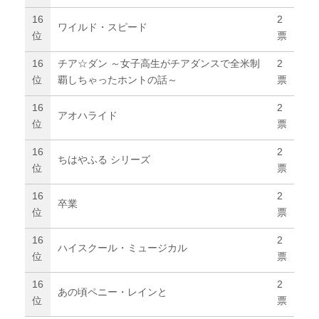
16
2
ワイルド・スピード
位
票
16
チア☆ダン ～女子高生がチアダンスで全米制
2
位
覇しちゃったホントの話～
票
16
2
アオハライド
位
票
16
2
ちはやふる シリーズ
位
票
16
2
卒業
位
票
16
2
ハイスクール・ミュージカル
位
票
16
2
あの頃ペニー・レインと
位
票