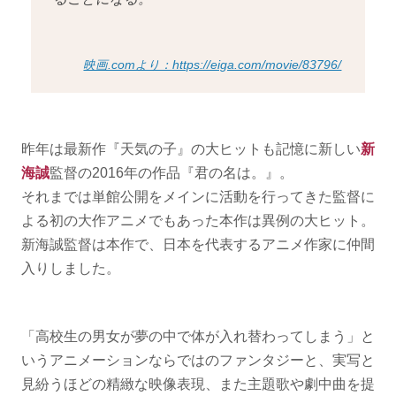
映画.comより：https://eiga.com/movie/83796/
昨年は最新作『天気の子』の大ヒットも記憶に新しい
新
海誠
監督の2016年の作品『君の名は。』。
それまでは単館公開をメインに活動を行ってきた監督に
よる初の大作アニメでもあった本作は異例の大ヒット。
新海誠監督は本作で、日本を代表するアニメ作家に仲間
入りしました。
「高校生の男女が夢の中で体が入れ替わってしまう」と
いうアニメーションならではのファンタジーと、実写と
見紛うほどの精緻な映像表現、また主題歌や劇中曲を提