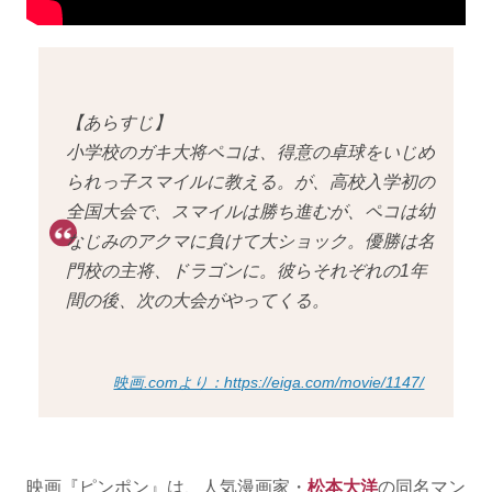
【あらすじ】
小学校のガキ大将ペコは、得意の卓球をいじめ
られっ子スマイルに教える。が、高校入学初の
全国大会で、スマイルは勝ち進むが、ペコは幼
なじみのアクマに負けて大ショック。優勝は名
門校の主将、ドラゴンに。彼らそれぞれの1年
間の後、次の大会がやってくる。
映画.comより：https://eiga.com/movie/1147/
映画『ピンポン』は、人気漫画家・
松本大洋
の同名マン