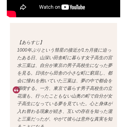
【あらすじ】
1000年ぶりという彗星の接近が1カ月後に迫っ
たある日、山深い田舎町に暮らす女子高生の宮
水三葉は、自分が東京の男子高校生になった夢
を見る。日頃から田舎の小さな町に窮屈し、都
会に憧れを抱いていた三葉は、夢の中で都会を
満喫する。一方、東京で暮らす男子高校生の立
花瀧も、行ったこともない山奥の町で自分が女
子高生になっている夢を見ていた。心と身体が
入れ替わる現象が続き、互いの存在を知った瀧
と三葉だったが、やがて彼らは意外な真実を知
ることになる。