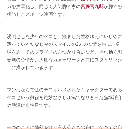
ガを実写化し、同じく人気脚本家の
宮藤官九郎
が脚本を
担当したスポーツ映画です。
溌溂とした少年のペコと、澄ました性格ゆえにいじめに
遭っている幼なじみのスマイルの2人の友情を軸に、卓
球を通してのプライドのぶつかり合いなど、揺れ動く思
春期の心情が、大胆なカメラワークと共にスタイリッシ
ュに描かれていきます。
マンガならではのデフォルメされたキャラクターである
ペコという難役を絶妙なさじ加減でなりきった窪塚洋介
の熱演にも注目です。
一つのことに情熱を注ぐ主人公たちの姿に、かつての自