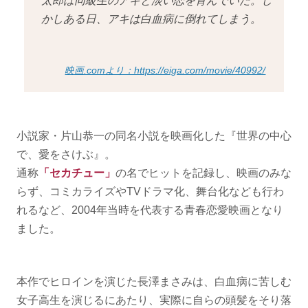
太郎は同級生のアキと淡い恋を育んでいた。し
かしある日、アキは白血病に倒れてしまう。
映画.comより：https://eiga.com/movie/40992/
小説家・片山恭一の同名小説を映画化した『世界の中心
で、愛をさけぶ』。
通称
「セカチュー」
の名でヒットを記録し、映画のみな
らず、コミカライズやTVドラマ化、舞台化なども行わ
れるなど、2004年当時を代表する青春恋愛映画となり
ました。
本作でヒロインを演じた長澤まさみは、白血病に苦しむ
女子高生を演じるにあたり、実際に自らの頭髪をそり落