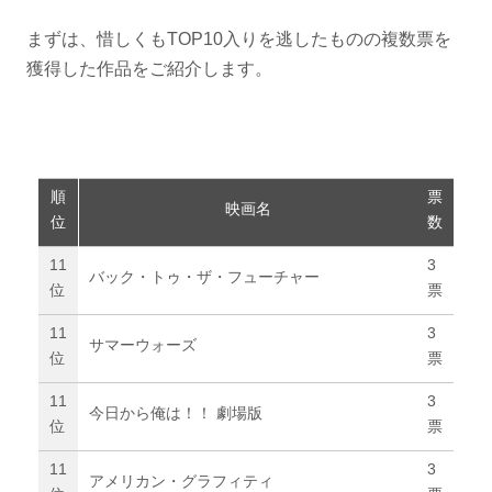
まずは、惜しくもTOP10入りを逃したものの複数票を
獲得した作品をご紹介します。
順
票
映画名
位
数
11
3
バック・トゥ・ザ・フューチャー
位
票
11
3
サマーウォーズ
位
票
11
3
今日から俺は！！ 劇場版
位
票
11
3
アメリカン・グラフィティ