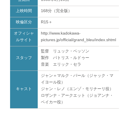
上映時間
168分（完全版）
映倫区分
R15＋
オフィシャ
http://www.kadokawa-
ルサイト
pictures.jp/official/grand_bleu/index.shtml
監督 リュック・ベッソン
スタッフ
製作 パトリス・ルドゥー
音楽 エリック・セラ
ジャン＝マルク・パール（ジャック・マ
イヨール役）
キャスト
ジャン・レノ（エンゾ・モリナーリ役）
ロザンナ・アークエット（ジョアンナ・
ベイカー役）