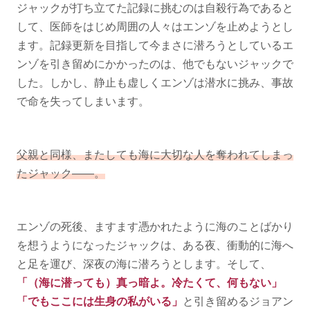
ジャックが打ち立てた記録に挑むのは自殺行為であると
して、医師をはじめ周囲の人々はエンゾを止めようとし
ます。記録更新を目指して今まさに潜ろうとしているエ
ンゾを引き留めにかかったのは、他でもないジャックで
した。しかし、静止も虚しくエンゾは潜水に挑み、事故
で命を失ってしまいます。
父親と同様、またしても海に大切な人を奪われてしまっ
たジャック——。
エンゾの死後、ますます憑かれたように海のことばかり
を想うようになったジャックは、ある夜、衝動的に海へ
と足を運び、深夜の海に潜ろうとします。そして、
「（海に潜っても）真っ暗よ。冷たくて、何もない」
「でもここには生身の私がいる」
と引き留めるジョアン