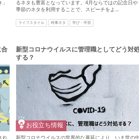
き」
るネタも豊富となっています。4月ならではの記念日や
季節のネタを利用することで、スピーチをよ...
ライフスタイル
時事ネタ
学び・学習
に合
新型コロナウイルスに管理職としてどう対
する？
お役立ち情報
され
新型コロナウイルスの世界的な蔓延により、いま世の