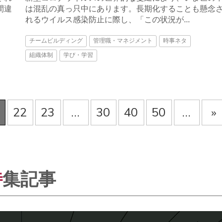
間違
は混乱の真っ只中にあります。長期化することも懸念
れるウイルス感染防止に際し、「この状況が...
チームビルディング
管理職・マネジメント
時事ネタ
組織体制
学び・学習
22
23
...
30
40
50
...
»
特
集記事