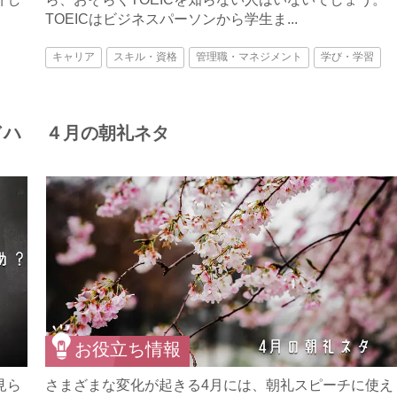
TOEICはビジネスパーソンから学生ま...
キャリア
スキル・資格
管理職・マネジメント
学び・学習
ドハ
４月の朝礼ネタ
お役立ち情報
見ら
さまざまな変化が起きる4月には、朝礼スピーチに使え