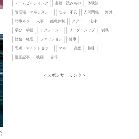
チームビルディング
書籍・読みもの
体験談
管理職・マネジメント
悩み・不安
人間関係
海外
時事ネタ
人事
組織体制
タブー
法律
学び・学習
テクノロジー
リーダーシップ
労務
財務・経理
ファッション
健康
思考・マインドセット
マネー・資産
趣味
漫画記事
映画
書籍
＜スポンサーリンク＞
給