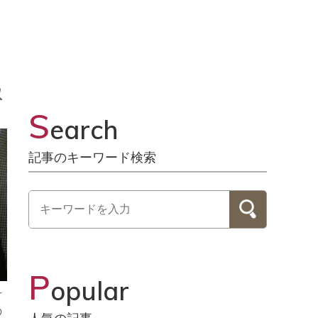
取
S
earch
記事のキーワード検索
P
opular
方
の