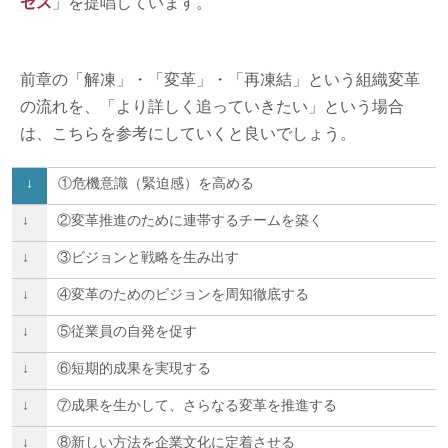
セス
」を提唱しています。
前章の「解凍」・「変革」・「再凍結」という組織変革
の流れを、「より詳しく追っていきたい」という場合
は、こちらを参考にしていくと良いでしょう。
↓
①危機意識（緊迫感）を高める
↓
②変革推進のために連帯するチームを築く
↓
③ビジョンと戦略を生み出す
↓
④変革のためのビジョンを周知徹底する
↓
⑤従業員の自発を促す
↓
⑥短期的成果を実現する
↓
⑦成果を生かして、さらなる変革を推進する
↓
⑧新しい方法を企業文化に定着させる