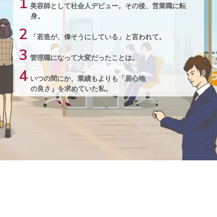
1
美容師として社会人デビュー。その後、営業職に転
身。
2
「若造が、偉そうにしている」と言われて。
3
管理職になって大変だったことは。
4
いつの間にか、業績もよりも「居心地
の良さ」を求めていた私。
まとめ
私が思う、管理職にとって一番大切な
ことは。