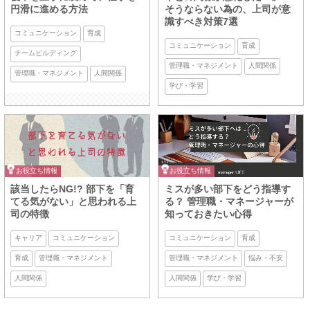
円滑に進める方法
そうならない為の、上司が意
識すべき対策7選
コミュニケーション
育成
コミュニケーション
育成
チームビルディング
管理職・マネジメント
人間関係
管理職・マネジメント
人間関係
学び・学習
お役立ち情報
お役立ち情報
該当したらNG!? 部下を「育
ミスが多い部下をどう指導す
てる気がない」と思われる上
る？ 管理職・マネージャーが
司の特徴
知っておきたい心得
キャリア
コミュニケーション
コミュニケーション
育成
育成
管理職・マネジメント
管理職・マネジメント
悩み・不安
人間関係
人間関係
学び・学習