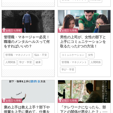
お役立ち情報
お役立ち情報
管理職・マネージャー必見！
男性の上司が、女性の部下と
職場のメンタルヘルスって何
上手にコミュニケーションを
をすればいいの？
取るたった2つの方法！
管理職・マネジメント
悩み・不安
コミュニケーション
女性
人間関係
学び・学習
健康
管理職・マネジメント
人間関係
学び・学習
お役立ち情報
お役立ち情報
褒め上手は教え上手？部下や
「テレワークになったら、部
後輩を上手に褒めて、仕事を
下との関係が悪化した？」──