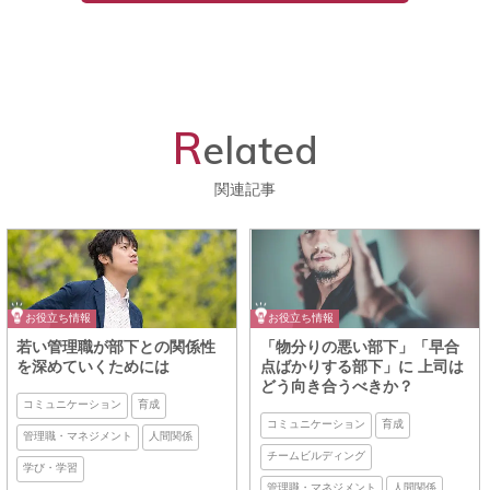
R
elated
関連記事
お役立ち情報
お役立ち情報
若い管理職が部下との関係性
「物分りの悪い部下」「早合
を深めていくためには
点ばかりする部下」に 上司は
どう向き合うべきか？
コミュニケーション
育成
コミュニケーション
育成
管理職・マネジメント
人間関係
チームビルディング
学び・学習
管理職・マネジメント
人間関係