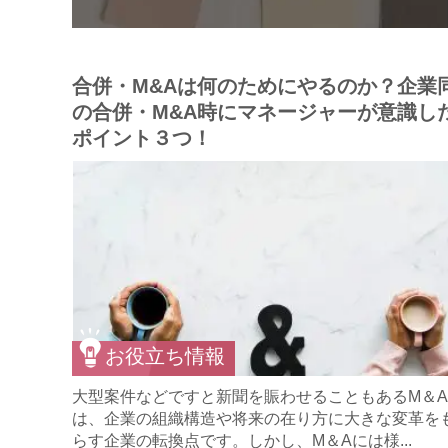
合併・M&Aは何のためにやるのか？企業
の合併・M&A時にマネージャーが意識し
ポイント３つ！
お役立ち情報
大型案件などですと新聞を賑わせることもあるM＆A
は、企業の組織構造や将来の在り方に大きな変革を
らす企業の転換点です。しかし、M＆Aには様...