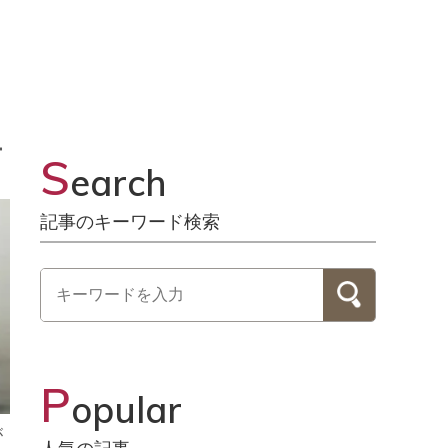
ー
S
earch
記事のキーワード検索
P
opular
が