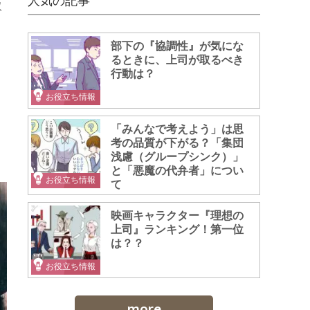
人気の記事
取
部下の『協調性』が気にな
るときに、上司が取るべき
行動は？
お役立ち情報
「みんなで考えよう」は思
考の品質が下がる？「集団
浅慮（グループシンク）」
と「悪魔の代弁者」につい
お役立ち情報
て
映画キャラクター『理想の
上司』ランキング！第一位
は？？
お役立ち情報
more