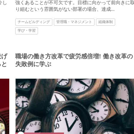
介し
強くあることが不可欠です。目標に向かって前向きに
り組むという雰囲気がない部署の場合、達成...
チームビルディング
管理職・マネジメント
組織体制
学び・学習
投げ
職場の働き方改革で疲労感倍増! 働き改革の
ると
失敗例に学ぶ