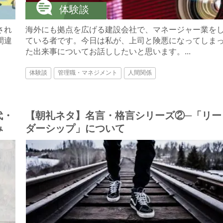
体験談
され
海外にも拠点を広げる建設会社で、マネージャー業を
間違
ている者です。今日は私が、上司と険悪になってしま
た出来事についてお話ししたいと思います。...
体験談
管理職・マネジメント
人間関係
代・
【朝礼ネタ】名言・格言シリーズ②─「リー
み
ダーシップ」について