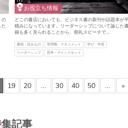
お役立ち情報
」の
どこの書店においても、ビジネス書の新刊や話題本が
した
積みになっています。リーダーシップについて論じた
籍も多く見られることから、朝礼スピーチで...
書籍・読みもの
管理職・マネジメント
学び・学習
リーダーシップ
思考・マインドセット
19
20
...
30
40
50
...
»
特
集記事