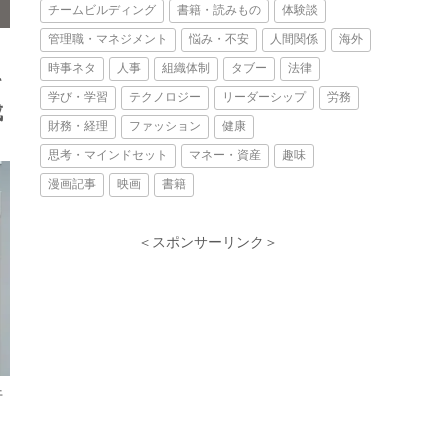
チームビルディング
書籍・読みもの
体験談
管理職・マネジメント
悩み・不安
人間関係
海外
時事ネタ
人事
組織体制
タブー
法律
て
学び・学習
テクノロジー
リーダーシップ
労務
成
財務・経理
ファッション
健康
思考・マインドセット
マネー・資産
趣味
漫画記事
映画
書籍
＜スポンサーリンク＞
行