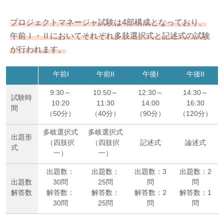
プロジェクトマネージャ試験は4部構成となっており、
午前Ⅰ・Ⅱにおいてそれぞれ多肢選択式と記述式の試験
が行われます。
午前I
午前II
午後I
午後II
9:30～
10:50～
12:30～
14:30～
試験時
10:20
11:30
14:00
16:30
間
（50分）
（40分）
（90分）
（120分）
多岐選択式
多岐選択式
出題形
（四肢択
（四肢択
記述式
論述式
式
一）
一）
出題数：
出題数：
出題数：3
出題数：2
出題数
30問
25問
問
問
解答数
解答数：
解答数：
解答数：2
解答数：1
30問
25問
問
問