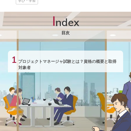
学び・学習
I
ndex
目次
1
プロジェクトマネージャ試験とは？資格の概要と取得
対象者
2
プロジェクトマネージャ試験の出題内容と難易度
3
プロジェクトマネージャを取得するメリッ
ト
4
まとめ