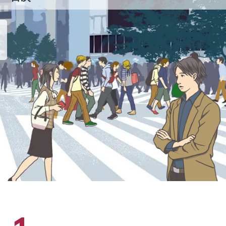
2
今でも支えられ続けている、ある一
言。
4