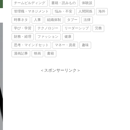
チームビルディング
書籍・読みもの
体験談
管理職・マネジメント
悩み・不安
人間関係
海外
時事ネタ
人事
組織体制
タブー
法律
学び・学習
テクノロジー
リーダーシップ
労務
財務・経理
ファッション
健康
思考・マインドセット
マネー・資産
趣味
漫画記事
映画
書籍
＜スポンサーリンク＞