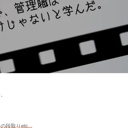
す。
取りetc...