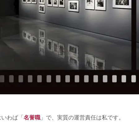
はいわば「
名誉職
」で、実質の運営責任は私です。