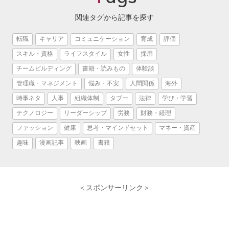
関連タグから記事を探す
転職
キャリア
コミュニケーション
育成
評価
スキル・資格
ライフスタイル
女性
採用
チームビルディング
書籍・読みもの
体験談
管理職・マネジメント
悩み・不安
人間関係
海外
時事ネタ
人事
組織体制
タブー
法律
学び・学習
テクノロジー
リーダーシップ
労務
財務・経理
ファッション
健康
思考・マインドセット
マネー・資産
趣味
漫画記事
映画
書籍
＜スポンサーリンク＞