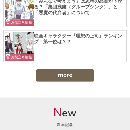
「みんなで考えよう」は思考の品質が下が
る？「集団浅慮（グループシンク）」と
「悪魔の代弁者」について
お役立ち情報
映画キャラクター『理想の上司』ランキン
グ！第一位は？？
お役立ち情報
more
N
ew
新着記事