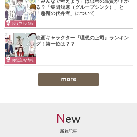
「みんなで考えよう」は思考の品質が下が
る？「集団浅慮（グループシンク）」と
「悪魔の代弁者」について
お役立ち情報
映画キャラクター『理想の上司』ランキン
グ！第一位は？？
お役立ち情報
more
N
ew
新着記事