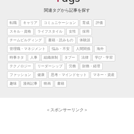
関連タグから記事を探す
転職
キャリア
コミュニケーション
育成
評価
スキル・資格
ライフスタイル
女性
採用
チームビルディング
書籍・読みもの
体験談
管理職・マネジメント
悩み・不安
人間関係
海外
時事ネタ
人事
組織体制
タブー
法律
学び・学習
テクノロジー
リーダーシップ
労務
財務・経理
ファッション
健康
思考・マインドセット
マネー・資産
趣味
漫画記事
映画
書籍
＜スポンサーリンク＞