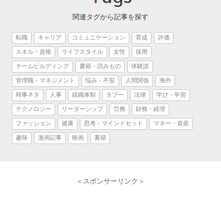
関連タグから記事を探す
転職
キャリア
コミュニケーション
育成
評価
スキル・資格
ライフスタイル
女性
採用
チームビルディング
書籍・読みもの
体験談
管理職・マネジメント
悩み・不安
人間関係
海外
時事ネタ
人事
組織体制
タブー
法律
学び・学習
テクノロジー
リーダーシップ
労務
財務・経理
ファッション
健康
思考・マインドセット
マネー・資産
趣味
漫画記事
映画
書籍
＜スポンサーリンク＞