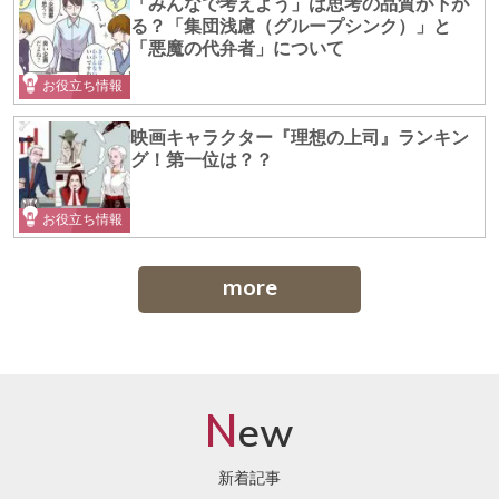
「みんなで考えよう」は思考の品質が下が
る？「集団浅慮（グループシンク）」と
「悪魔の代弁者」について
お役立ち情報
映画キャラクター『理想の上司』ランキン
グ！第一位は？？
お役立ち情報
more
N
ew
新着記事