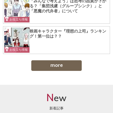
「みんなで考えよう」は思考の品質が下が
る？「集団浅慮（グループシンク）」と
「悪魔の代弁者」について
お役立ち情報
映画キャラクター『理想の上司』ランキン
グ！第一位は？？
お役立ち情報
more
N
ew
新着記事