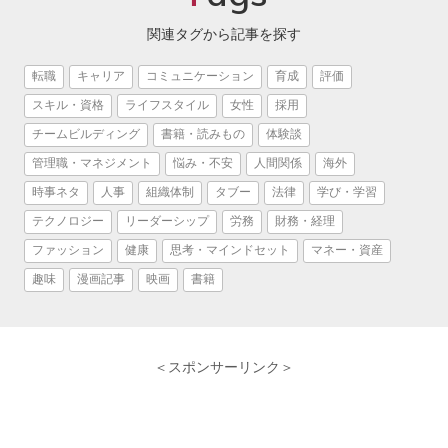
関連タグから記事を探す
転職
キャリア
コミュニケーション
育成
評価
スキル・資格
ライフスタイル
女性
採用
チームビルディング
書籍・読みもの
体験談
管理職・マネジメント
悩み・不安
人間関係
海外
時事ネタ
人事
組織体制
タブー
法律
学び・学習
テクノロジー
リーダーシップ
労務
財務・経理
ファッション
健康
思考・マインドセット
マネー・資産
趣味
漫画記事
映画
書籍
＜スポンサーリンク＞