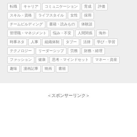
転職
キャリア
コミュニケーション
育成
評価
スキル・資格
ライフスタイル
女性
採用
チームビルディング
書籍・読みもの
体験談
管理職・マネジメント
悩み・不安
人間関係
海外
時事ネタ
人事
組織体制
タブー
法律
学び・学習
テクノロジー
リーダーシップ
労務
財務・経理
ファッション
健康
思考・マインドセット
マネー・資産
趣味
漫画記事
映画
書籍
＜スポンサーリンク＞