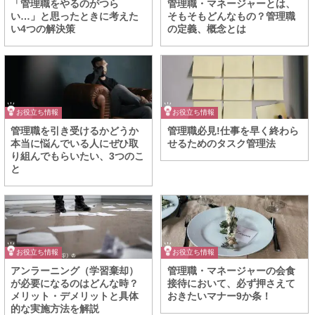
「管理職をやるのがつら
管理職・マネージャーとは、
い…」と思ったときに考えた
そもそもどんなもの？管理職
い4つの解決策
の定義、概念とは
お役立ち情報
お役立ち情報
管理職を引き受けるかどうか
管理職必見!仕事を早く終わら
本当に悩んでいる人にぜひ取
せるためのタスク管理法
り組んでもらいたい、3つのこ
と
お役立ち情報
お役立ち情報
アンラーニング（学習棄却）
管理職・マネージャーの会食
が必要になるのはどんな時？
接待において、必ず押さえて
メリット・デメリットと具体
おきたいマナー9か条！
的な実施方法を解説