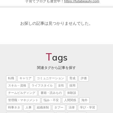
子育てブログも運営中！
https://futabeauty.com
お探しの記事は見つかりませんでした。
T
ags
関連タグから記事を探す
転職
キャリア
コミュニケーション
育成
評価
スキル・資格
ライフスタイル
女性
採用
チームビルディング
書籍・読みもの
体験談
管理職・マネジメント
悩み・不安
人間関係
海外
時事ネタ
人事
組織体制
タブー
法律
学び・学習