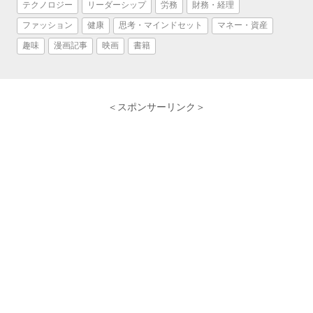
テクノロジー
リーダーシップ
労務
財務・経理
ファッション
健康
思考・マインドセット
マネー・資産
趣味
漫画記事
映画
書籍
＜スポンサーリンク＞